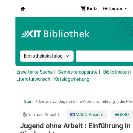
Korb
Listen
Koha
Suche im Katalog nach:
Stichwortsuche im Ka
Erweiterte Suche
Semesterapparate
Bibliotheken
Literaturwunsch
|
Kataloganleitung
Start
Details zu:
Jugend ohne Arbeit :
Einführung in die Pro
Normale Ansicht
MARC-Ansicht
ISBD
Jugend ohne Arbeit : Einführung in 