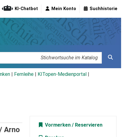
KI-Chatbot
Mein Konto
Suchhistorie
nken
|
Fernleihe
|
KITopen-Medienportal
|
Vormerken
 /
Arno