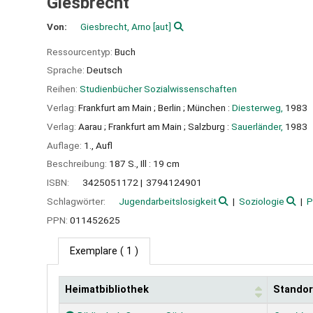
Giesbrecht
Von:
Giesbrecht, Arno
[aut]
Ressourcentyp:
Buch
Sprache:
Deutsch
Reihen:
Studienbücher Sozialwissenschaften
Verlag:
Frankfurt am Main ;
Berlin ;
München :
Diesterweg,
1983
Verlag:
Aarau ;
Frankfurt am Main ;
Salzburg :
Sauerländer,
1983
Auflage:
1., Aufl
Beschreibung:
187 S., Ill : 19 cm
ISBN:
3425051172
3794124901
Schlagwörter:
Jugendarbeitslosigkeit
Soziologie
P
PPN:
011452625
Exemplare
( 1 )
Heimatbibliothek
Standor
Exemplare