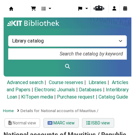
Koha online
Advanced search
Course reserves
Libraries
Articles
and Papers
|
Electronic Journals
|
Databases
|
Interlibrary
Loan
|
KITopen media
|
Purchase request |
Catalog Guide
Home
Details for:
National accounts of Mauritius /
Normal view
MARC view
ISBD view
National accounts of Mauritius /
Republic