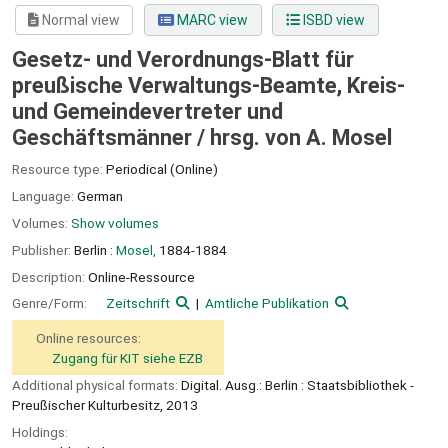
Normal view
MARC view
ISBD view
Gesetz- und Verordnungs-Blatt für
preußische Verwaltungs-Beamte, Kreis-
und Gemeindevertreter und
Geschäftsmänner /
hrsg. von A. Mosel
Resource type:
Periodical (Online)
Language:
German
Volumes:
Show volumes
Publisher:
Berlin :
Mosel,
1884-1884
Description:
Online-Ressource
Genre/Form:
Zeitschrift
Amtliche Publikation
Online resources:
Zugang für KIT siehe EZB
Additional physical formats:
Digital. Ausg.: Berlin : Staatsbibliothek -
Preußischer Kulturbesitz, 2013
Holdings: