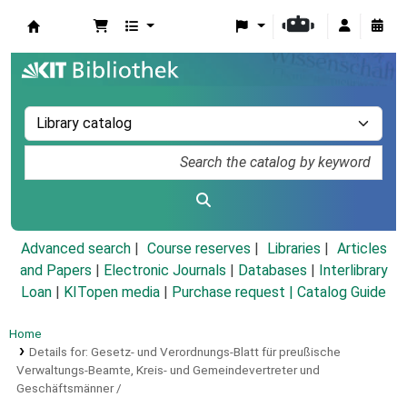
Koha online
Advanced search
Course reserves
Libraries
Articles
and Papers
|
Electronic Journals
|
Databases
|
Interlibrary
Loan
|
KITopen media
|
Purchase request |
Catalog Guide
Home
Details for:
Gesetz- und Verordnungs-Blatt für preußische
Verwaltungs-Beamte, Kreis- und Gemeindevertreter und
Geschäftsmänner /