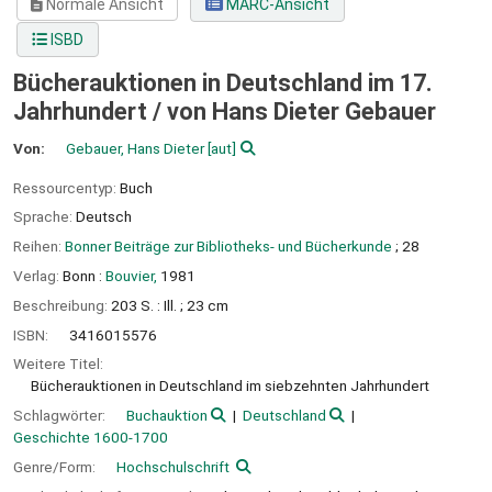
Normale Ansicht
MARC-Ansicht
ISBD
Bücherauktionen in Deutschland im 17.
Jahrhundert /
von Hans Dieter Gebauer
Von:
Gebauer, Hans Dieter
[aut]
Ressourcentyp:
Buch
Sprache:
Deutsch
Reihen:
Bonner Beiträge zur Bibliotheks- und Bücherkunde
; 28
Verlag:
Bonn :
Bouvier,
1981
Beschreibung:
203 S. : Ill. ; 23 cm
ISBN:
3416015576
Weitere Titel:
Bücherauktionen in Deutschland im siebzehnten Jahrhundert
Schlagwörter:
Buchauktion
Deutschland
Geschichte 1600-1700
Genre/Form:
Hochschulschrift