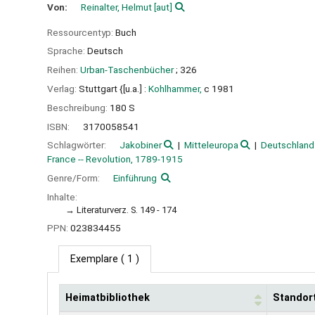
Von:
Reinalter, Helmut
[aut]
Ressourcentyp:
Buch
Sprache:
Deutsch
Reihen:
Urban-Taschenbücher
; 326
Verlag:
Stuttgart {[u.a.] :
Kohlhammer,
c 1981
Beschreibung:
180 S
ISBN:
3170058541
Schlagwörter:
Jakobiner
Mitteleuropa
Deutschland
France -- Revolution, 1789-1915
Genre/Form:
Einführung
Inhalte:
Literaturverz. S. 149 - 174
PPN:
023834455
Exemplare
( 1 )
Heimatbibliothek
Standor