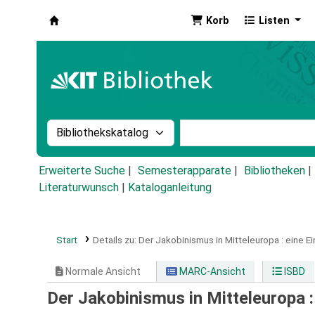
Korb
Listen
Koha
Suche im Katalog nach:
Stichwortsuche im Ka
Erweiterte Suche
Semesterapparate
Bibliotheken
Literaturwunsch
|
Kataloganleitung
Start
Details zu:
Der Jakobinismus in Mitteleuropa :
eine Ei
Normale Ansicht
MARC-Ansicht
ISBD
Der Jakobinismus in Mitteleuropa :