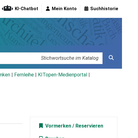
KI-Chatbot
Mein Konto
Suchhistorie
nken
|
Fernleihe
|
KITopen-Medienportal
|
Vormerken