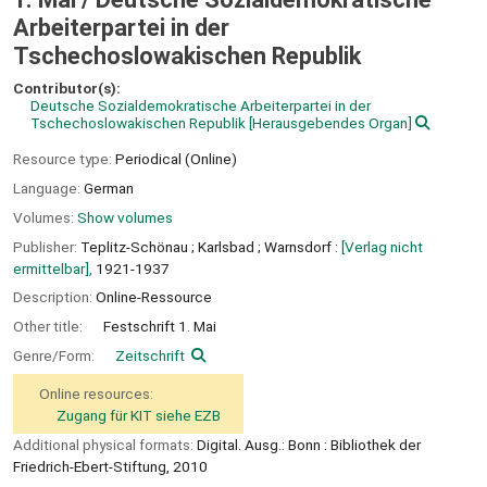
Arbeiterpartei in der
Tschechoslowakischen Republik
Contributor(s):
Deutsche Sozialdemokratische Arbeiterpartei in der
Tschechoslowakischen Republik
[Herausgebendes Organ]
Resource type:
Periodical (Online)
Language:
German
Volumes:
Show volumes
Publisher:
Teplitz-Schönau ;
Karlsbad ;
Warnsdorf :
[Verlag nicht
ermittelbar],
1921-1937
Description:
Online-Ressource
Other title:
Festschrift 1. Mai
Genre/Form:
Zeitschrift
Online resources:
Zugang für KIT siehe EZB
Additional physical formats:
Digital. Ausg.: Bonn : Bibliothek der
Friedrich-Ebert-Stiftung, 2010