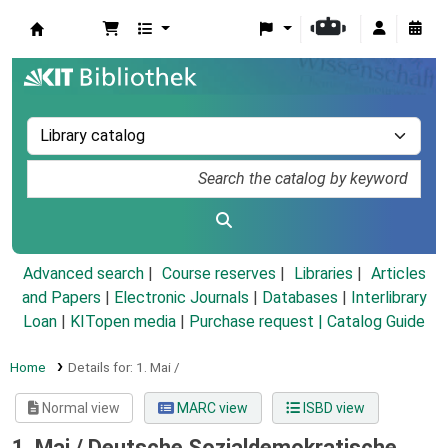
Koha online
Advanced search
Course reserves
Libraries
Articles
and Papers
|
Electronic Journals
|
Databases
|
Interlibrary
Loan
|
KITopen media
|
Purchase request |
Catalog Guide
Home
Details for:
1. Mai /
Normal view
MARC view
ISBD view
1. Mai /
Deutsche Sozialdemokratische