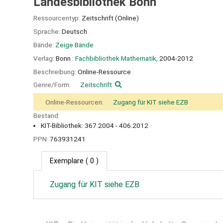
Landesbibliothek Bonn
Ressourcentyp:
Zeitschrift (Online)
Sprache:
Deutsch
Bände:
Zeige Bände
Verlag:
Bonn :
Fachbibliothek Mathematik,
2004-2012
Beschreibung:
Online-Ressource
Genre/Form:
Zeitschrift
Online-Ressourcen:
Zugang für KIT siehe EZB
Bestand:
KIT-Bibliothek: 367.2004 - 406.2012
PPN:
763931241
Exemplare
( 0 )
Zugang für KIT siehe EZB