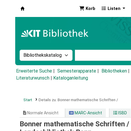
Korb
Listen
Koha
Suche im Katalog nach:
Stichwortsuche im Ka
Erweiterte Suche
Semesterapparate
Bibliotheken
Literaturwunsch
|
Kataloganleitung
Start
Details zu:
Bonner mathematische Schriften /
Normale Ansicht
MARC-Ansicht
ISBD
Bonner mathematische Schriften /