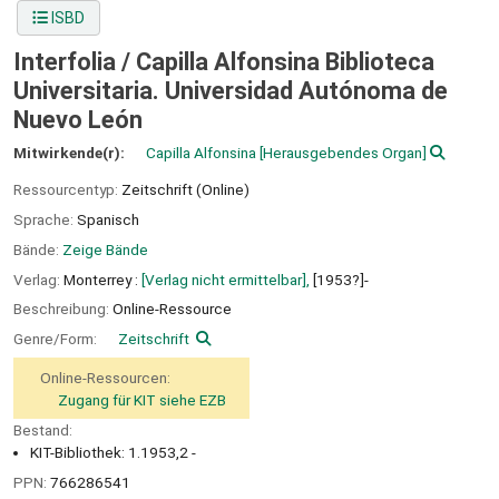
ISBD
Interfolia /
Capilla Alfonsina Biblioteca
Universitaria. Universidad Autónoma de
Nuevo León
Mitwirkende(r):
Capilla Alfonsina
[Herausgebendes Organ]
Ressourcentyp:
Zeitschrift (Online)
Sprache:
Spanisch
Bände:
Zeige Bände
Verlag:
Monterrey :
[Verlag nicht ermittelbar],
[1953?]-
Beschreibung:
Online-Ressource
Genre/Form:
Zeitschrift
Online-Ressourcen:
Zugang für KIT siehe EZB
Bestand:
KIT-Bibliothek: 1.1953,2 -
PPN:
766286541