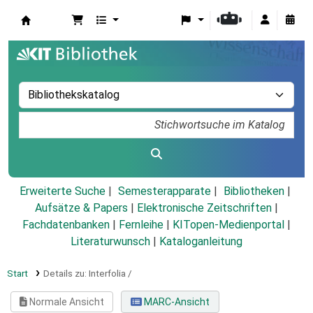
Koha
Erweiterte Suche
Semesterapparate
Bibliotheken
Aufsätze & Papers
|
Elektronische Zeitschriften
|
Fachdatenbanken
|
Fernleihe
|
KITopen-Medienportal
|
Literaturwunsch
|
Kataloganleitung
Start
Details zu:
Interfolia /
Normale Ansicht
MARC-Ansicht