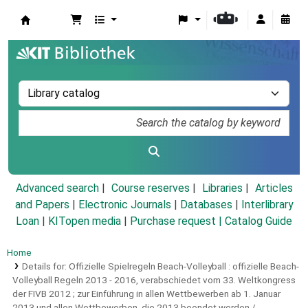
Koha online
Advanced search
Course reserves
Libraries
Articles
and Papers
|
Electronic Journals
|
Databases
|
Interlibrary
Loan
|
KITopen media
|
Purchase request |
Catalog Guide
Home
Details for:
Offizielle Spielregeln Beach-Volleyball :
offizielle Beach-
Volleyball Regeln 2013 - 2016, verabschiedet vom 33. Weltkongress
der FIVB 2012 ; zur Einführung in allen Wettbewerben ab 1. Januar
2013 und allen Wettbewerben, die 2013 beendet werden /