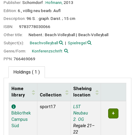
Publisher:
Schorndorf :
Hofmann,
2013
Edition:
6., völlig neu bearb. Aufl
Description:
96 S. : graph. Darst. ; 15 cm
ISBN:
9783778030066
Other title:
Nebent.: Beach-Volleyball
Beach-Volleyball
Subject(s):
Beachvolleyball
Spielregel
Genre/Form:
Konferenzschrift
PPN:
766469069
Holdings
( 1 )
Home
Shelving
library
Collection
location
Holdings
sport17
LST
Bibliothek
Neubau
Campus
2. OG
Süd
Regale 21–
22