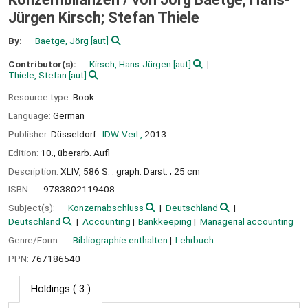
Jürgen Kirsch; Stefan Thiele
By:
Baetge, Jörg
[aut]
Contributor(s):
Kirsch, Hans-Jürgen
[aut]
Thiele, Stefan
[aut]
Resource type:
Book
Language:
German
Publisher:
Düsseldorf :
IDW-Verl.,
2013
Edition:
10., überarb. Aufl
Description:
XLIV, 586 S. : graph. Darst. ; 25 cm
ISBN:
9783802119408
Subject(s):
Konzernabschluss
Deutschland
Deutschland
Accounting
Bankkeeping
Managerial accounting
Genre/Form:
Bibliographie enthalten
Lehrbuch
PPN:
767186540
Holdings
( 3 )