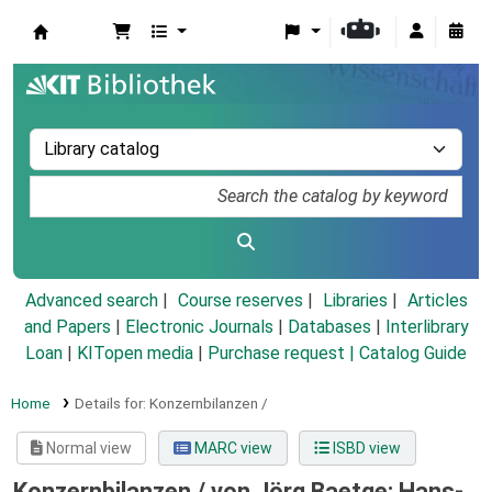
Koha online
Advanced search
Course reserves
Libraries
Articles
and Papers
|
Electronic Journals
|
Databases
|
Interlibrary
Loan
|
KITopen media
|
Purchase request |
Catalog Guide
Home
Details for:
Konzernbilanzen /
Normal view
MARC view
ISBD view
Konzernbilanzen /
von Jörg Baetge; Hans-