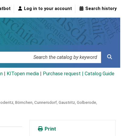
atbot
Log in to your account
Search history
an
|
KITopen media
|
Purchase request |
Catalog Guide
deritz, Börnchen, Cunnersdorf, Gaustritz, Golberode,
Print