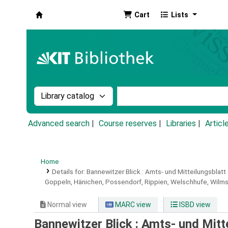
Cart
Lists
Koha online
Search the catalog by:
Search the catalog by k
Advanced search
Course reserves
Libraries
Articl
Home
Details for:
Bannewitzer Blick :
Amts- und Mitteilungsblatt
Goppeln, Hänichen, Possendorf, Rippien, Welschhufe, Wilm
Normal view
MARC view
ISBD view
Bannewitzer Blick : Amts- und Mitt