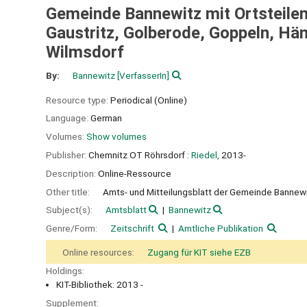
Gemeinde Bannewitz mit Ortsteilen
Gaustritz, Golberode, Goppeln, Hä
Wilmsdorf
By:
Bannewitz
[VerfasserIn]
Resource type:
Periodical (Online)
Language:
German
Volumes:
Show volumes
Publisher:
Chemnitz OT Röhrsdorf :
Riedel,
2013-
Description:
Online-Ressource
Other title:
Amts- und Mitteilungsblatt der Gemeinde Bannew
Subject(s):
Amtsblatt
Bannewitz
Genre/Form:
Zeitschrift
Amtliche Publikation
Online resources:
Zugang für KIT siehe EZB
Holdings:
KIT-Bibliothek: 2013 -
Supplement: