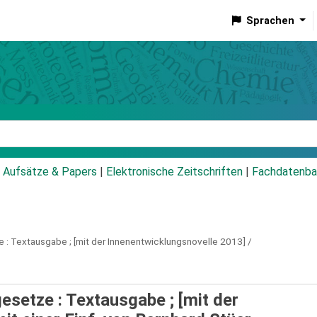
Sprachen
talog
Aufsätze & Papers
|
Elektronische Zeitschriften
|
Fachdatenba
 :
Textausgabe ; [mit der Innenentwicklungsnovelle 2013] /
setze : Textausgabe ; [mit der