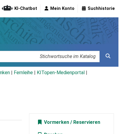
KI-Chatbot
Mein Konto
Suchhistorie
nken
|
Fernleihe
|
KITopen-Medienportal
|
Vormerken