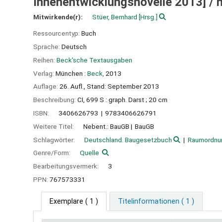
Innenentwicklungsnovelle 2013] /
m
Mitwirkende(r):
Stüer, Bernhard
[Hrsg.]
Ressourcentyp:
Buch
Sprache:
Deutsch
Reihen:
Beck'sche Textausgaben
Verlag:
München :
Beck,
2013
Auflage:
26. Aufl., Stand: September 2013
Beschreibung:
CI, 699 S : graph. Darst ; 20 cm
ISBN:
3406626793
9783406626791
Weitere Titel:
Nebent.: BauGB
BauGB
Schlagwörter:
Deutschland. Baugesetzbuch
Raumordnu
Genre/Form:
Quelle
Bearbeitungsvermerk:
3
PPN:
767573331
Exemplare
( 1 )
Titelinformationen ( 1 )