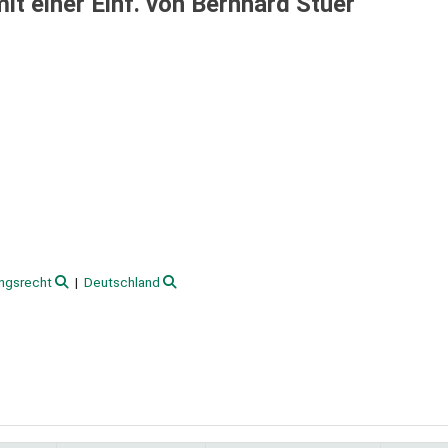
it einer Einf. von Bernhard Stüer
ngsrecht
Deutschland