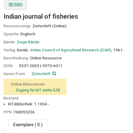
ISBD
Indian journal of fisheries
Ressourcentyp:
Zeitschrift (Online)
Sprache:
Englisch
Bände:
Zeige Bände
Verlag:
Kerala :
Indian Council of Agricultural Research (ICAR),
1961-
Beschreibung:
Online-Ressource
ISSN:
0537-2003
0970-6011
Genre/Form:
Zeitschrift
Online-Ressourcen:
Zugang für KIT siehe EZB
Bestand:
KIT-Bibliothek: 1.1954 -
PPN:
768093236
Exemplare
( 0 )