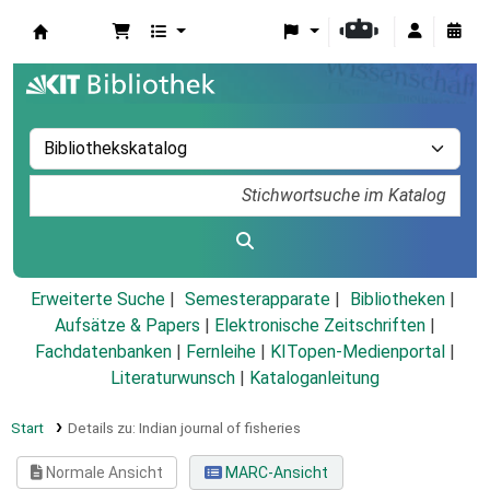
Koha
Erweiterte Suche
Semesterapparate
Bibliotheken
Aufsätze & Papers
|
Elektronische Zeitschriften
|
Fachdatenbanken
|
Fernleihe
|
KITopen-Medienportal
|
Literaturwunsch
|
Kataloganleitung
Start
Details zu:
Indian journal of fisheries
Normale Ansicht
MARC-Ansicht