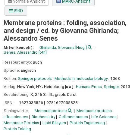
Normale Ansicht
MARC-Ansicht
ISBD
Membrane proteins : folding, association,
and design /
ed. by Giovanna Ghirlanda;
Alessandro Senes
Mitwirkende(r):
Ghirlanda, Giovanna
[Hrsg.]
Senes, Alessandro
[oth]
Ressourcentyp:
Buch
Sprache:
Englisch
Reihen:
Springer protocols
|
Methods in molecular biology
; 1063
Verlag:
New York, NY ;
Heidelberg [u.a.] :
Humana Press, Springer,
2013
Beschreibung:
X, 246 S. : Ill., graph. Darst
ISBN:
1627035826
9781627035828
Schlagwörter:
Membranproteine
Membrane proteins
Life sciences
Biochemistry
Cell membranes
Life Sciences
Membrane Proteins
Lipid Bilayers
Protein Engineering
Protein Folding