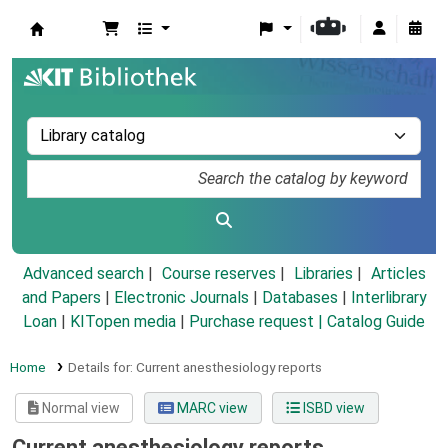
Koha online
Advanced search
Course reserves
Libraries
Articles
and Papers
|
Electronic Journals
|
Databases
|
Interlibrary
Loan
|
KITopen media
|
Purchase request |
Catalog Guide
Home
Details for:
Current anesthesiology reports
Normal view
MARC view
ISBD view
Current anesthesiology reports