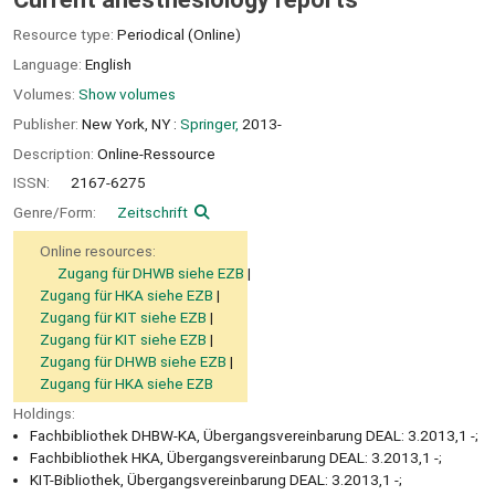
Resource type:
Periodical (Online)
Language:
English
Volumes:
Show volumes
Publisher:
New York, NY :
Springer,
2013-
Description:
Online-Ressource
ISSN:
2167-6275
Genre/Form:
Zeitschrift
Online resources:
Zugang für DHWB siehe EZB
Zugang für HKA siehe EZB
Zugang für KIT siehe EZB
Zugang für KIT siehe EZB
Zugang für DHWB siehe EZB
Zugang für HKA siehe EZB
Holdings:
Fachbibliothek DHBW-KA, Übergangsvereinbarung DEAL: 3.2013,1 -;
Fachbibliothek HKA, Übergangsvereinbarung DEAL: 3.2013,1 -;
KIT-Bibliothek, Übergangsvereinbarung DEAL: 3.2013,1 -;