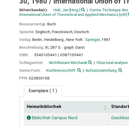
30, 1980 /
International Union of T
Mitwirkende(r):
Hult, Jan
[Hrsg.]
Centre Technique des 
International Union of Theoretical and Applied Mechanics
[oth]
Ressourcentyp:
Buch
Sprache:
Englisch
,
Französisch
,
Deutsch
Verlag:
Berlin ;
Heidelberg ;
New York :
Springer,
1981
Beschreibung:
XI, 287 S. : graph. Darst
ISBN:
3540105441
0387105441
Schlagwörter:
Nichtlineare Mechanik
Structural analysis
Genre/Form:
Konferenzschrift
Aufsatzsammlung
PPN:
023850108
Exemplare
( 1 )
Heimatbibliothek
Standor
Exemplare
Bibliothek Campus Nord
Geschlos