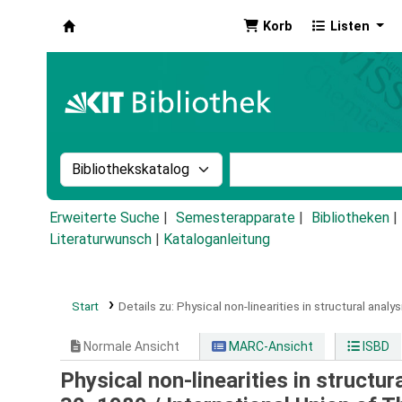
Korb
Listen
Koha
Suche im Katalog nach:
Stichwortsuche im Ka
Erweiterte Suche
Semesterapparate
Bibliotheken
Literaturwunsch
|
Kataloganleitung
Start
Details zu:
Physical non-linearities in structural analysi
Normale Ansicht
MARC-Ansicht
ISBD
Physical non-linearities in structu