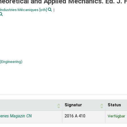
heoretical and Applied Mechanics. Ed. J. Hu
Industries Mécaniques
[oth]
 (Engineering)
t
Signatur
Status
senes Magazin CN
2016 A 410
Verfügbar