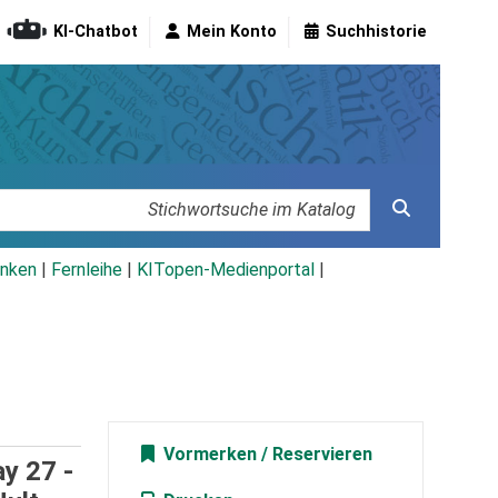
KI-Chatbot
Mein Konto
Suchhistorie
nken
|
Fernleihe
|
KITopen-Medienportal
|
Vormerken
ay 27 -