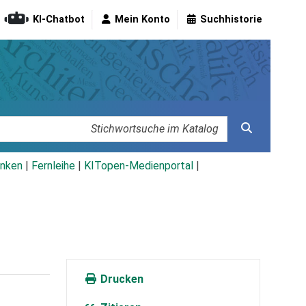
KI-Chatbot
Mein Konto
Suchhistorie
nken
|
Fernleihe
|
KITopen-Medienportal
|
Drucken