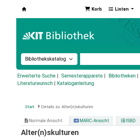
Korb
Listen
Koha
Suche im Katalog nach:
Stichwortsuche im Ka
Erweiterte Suche
Semesterapparate
Bibliotheken
Literaturwunsch
|
Kataloganleitung
Start
Details zu:
Alter(n)skulturen
Normale Ansicht
MARC-Ansicht
ISBD
Alter(n)skulturen