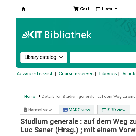
Cart
Lists
Koha online
Search the catalog by:
Search the catalog by k
Advanced search
Course reserves
Libraries
Articl
Home
Details for:
Studium generale :
auf dem Weg zu eine
Normal view
MARC view
ISBD view
Studium generale : auf dem Weg zu
Luc Saner (Hrsg.) ; mit einem Vorw