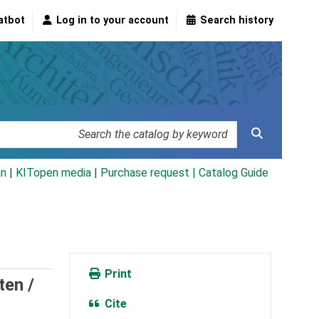
atbot
Log in to your account
Search history
an
|
KITopen media
|
Purchase request |
Catalog Guide
Print
ten /
Cite