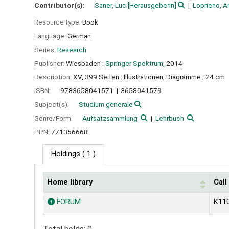
Contributor(s):
Saner, Luc
[HerausgeberIn]
Loprieno, A
Resource type:
Book
Language:
German
Series:
Research
Publisher:
Wiesbaden :
Springer Spektrum,
2014
Description:
XV, 399 Seiten : Illustrationen, Diagramme ; 24 cm
ISBN:
9783658041571
3658041579
Subject(s):
Studium generale
Genre/Form:
Aufsatzsammlung
Lehrbuch
PPN:
771356668
Holdings
( 1 )
Home library
Cal
Holdings
FORUM
K11