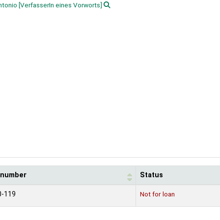
ntonio
[VerfasserIn eines Vorworts]
l number
Status
0-119
Not for loan