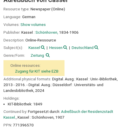
Resource type:
Newspaper (Online)
Language:
German
Volumes:
Show volumes
Publisher:
Kassel :
Schönhoven,
1834-1906
Description:
Online-Ressource
Subject(s):
Kassel
Hessen
Deutschland
Genre/Form:
Zeitung
Online resources:
Zugang für KIT siehe EZB
Additional physical formats:
Digital. Ausg.: Kassel : Univ.-Bibliothek,
2013 - 2016. - Digital. Ausg.: Düsseldorf : Universitäts- und
Landesbibliothek, 2024
Holdings:
KIT-Bibliothek: 1849
Continued by:
Fortgesetzt durch:
Adreßbuch der Residenzstadt
Kassel.
, Kassel : Schönhoven, 1907
PPN:
771396570