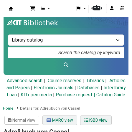
Koha online
Advanced search
Course reserves
Libraries
Articles
and Papers
|
Electronic Journals
|
Databases
|
Interlibrary
Loan
|
KITopen media
|
Purchase request |
Catalog Guide
Home
Details for:
Adreßbuch von Cassel
Normal view
MARC view
ISBD view
Adreßbuch von Cassel