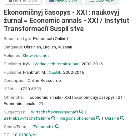
Normal view
MARC view
ISBD view
Ekonomičnyj časopys - XXI : naukovyj
žurnal = Economic annals - XXI /
Instytut
Transformaciï Suspilʹstva
Resource type:
Periodical (Online)
Language:
Ukrainian
,
English
,
Russian
Volumes:
Show volumes
Publisher:
Kyïv :
[Verlag nicht ermittelbar],
2002-2016
Publisher:
Frankfurt, M. :
CEEOL,
2002-2016
Description:
Online-Ressource
ISSN:
1728-6239
Other title:
Economic annals - XXI
Ekonomičnyj časopys - 21
Economic annals - 21
Subject(s):
Wirtschaftswissenschaft
Betriebswirtschaftslehre
Regionalökonomik
Ukraine
Genre/Form:
Zeitschrift
DOI:
10.21003/ea