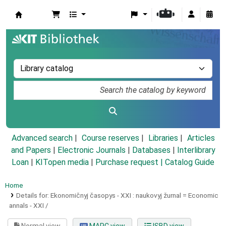
Koha online
Advanced search
Course reserves
Libraries
Articles
and Papers
|
Electronic Journals
|
Databases
|
Interlibrary
Loan
|
KITopen media
|
Purchase request |
Catalog Guide
Home
Details for:
Ekonomičnyj časopys - XXI :
naukovyj žurnal = Economic
annals - XXI /