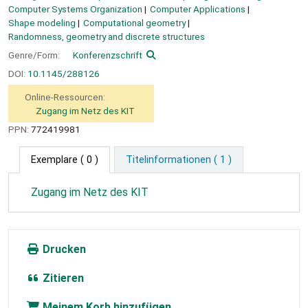
Computer Systems Organization
Computer Applications
Shape modeling
Computational geometry
Randomness, geometry and discrete structures
Genre/Form:
Konferenzschrift
DOI:
10.1145/288126
Online-Ressourcen:
Zugang im Netz des KIT
PPN:
772419981
Exemplare
( 0 )
Titelinformationen ( 1 )
Zugang im Netz des KIT
Drucken
Zitieren
Meinem Korb hinzufügen