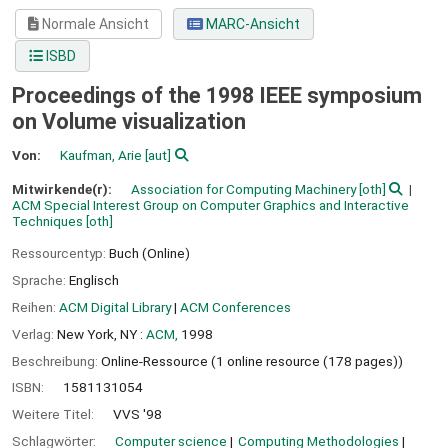
Normale Ansicht
MARC-Ansicht
ISBD
Proceedings of the 1998 IEEE symposium
on Volume visualization
Von:
Kaufman, Arie
[aut]
Mitwirkende(r):
Association for Computing Machinery
[oth]
ACM Special Interest Group on Computer Graphics and Interactive
Techniques
[oth]
Ressourcentyp:
Buch (Online)
Sprache:
Englisch
Reihen:
ACM Digital Library
|
ACM Conferences
Verlag:
New York, NY :
ACM,
1998
Beschreibung:
Online-Ressource (1 online resource (178 pages))
ISBN:
1581131054
Weitere Titel:
VVS '98
Schlagwörter:
Computer science
Computing Methodologies