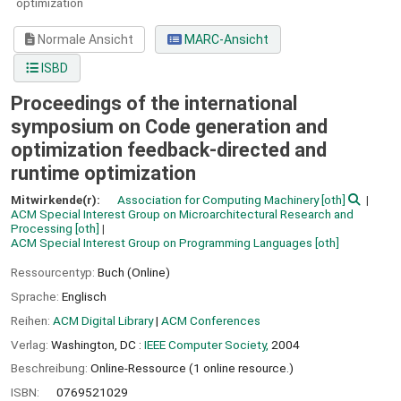
optimization
Normale Ansicht
MARC-Ansicht
ISBD
Proceedings of the international
symposium on Code generation and
optimization feedback-directed and
runtime optimization
Mitwirkende(r):
Association for Computing Machinery
[oth]
ACM Special Interest Group on Microarchitectural Research and
Processing
[oth]
ACM Special Interest Group on Programming Languages
[oth]
Ressourcentyp:
Buch (Online)
Sprache:
Englisch
Reihen:
ACM Digital Library
|
ACM Conferences
Verlag:
Washington, DC :
IEEE Computer Society,
2004
Beschreibung:
Online-Ressource (1 online resource.)
ISBN:
0769521029