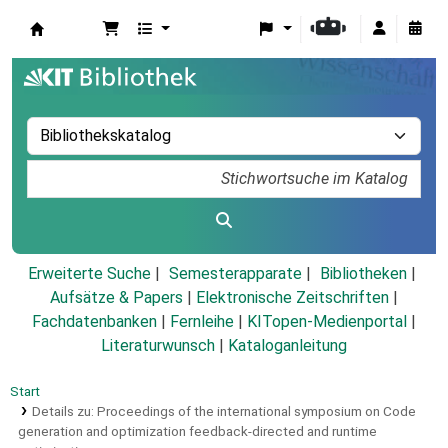
Koha
Erweiterte Suche
Semesterapparate
Bibliotheken
Aufsätze & Papers
|
Elektronische Zeitschriften
|
Fachdatenbanken
|
Fernleihe
|
KITopen-Medienportal
|
Literaturwunsch
|
Kataloganleitung
Start
Details zu:
Proceedings of the international symposium on Code
generation and optimization feedback-directed and runtime