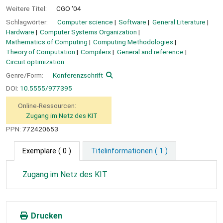
Weitere Titel:
CGO '04
Schlagwörter:
Computer science
Software
General Literature
Hardware
Computer Systems Organization
Mathematics of Computing
Computing Methodologies
Theory of Computation
Compilers
General and reference
Circuit optimization
Genre/Form:
Konferenzschrift
DOI:
10.5555/977395
Online-Ressourcen:
Zugang im Netz des KIT
PPN:
772420653
Exemplare
( 0 )
Titelinformationen ( 1 )
Zugang im Netz des KIT
Drucken