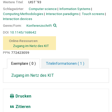
Weitere Titel:
UIST '93
Schlagwörter:
Computer science
Information Systems
Computing Methodologies
Interaction paradigms
Touch screens
Interaction devices
Genre/Form:
Konferenzschrift
DOI:
10.1145/168642
Online-Ressourcen:
Zugang im Netz des KIT
PPN:
772423059
Exemplare
( 0 )
Titelinformationen ( 1 )
Zugang im Netz des KIT
Drucken
Zitieren