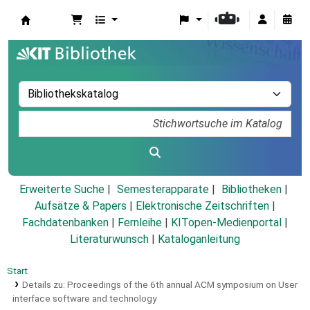
Koha
Erweiterte Suche
Semesterapparate
Bibliotheken
Aufsätze & Papers
|
Elektronische Zeitschriften
|
Fachdatenbanken
|
Fernleihe
|
KITopen-Medienportal
|
Literaturwunsch
|
Kataloganleitung
Start
Details zu:
Proceedings of the 6th annual ACM symposium on User
interface software and technology