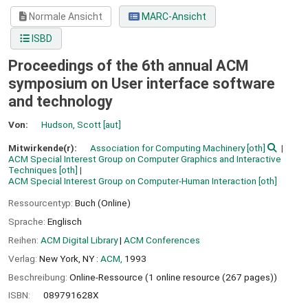
Normale Ansicht
MARC-Ansicht
ISBD
Proceedings of the 6th annual ACM
symposium on User interface software
and technology
Von:
Hudson, Scott
[aut]
Mitwirkende(r):
Association for Computing Machinery
[oth]
ACM Special Interest Group on Computer Graphics and Interactive
Techniques
[oth]
ACM Special Interest Group on Computer-Human Interaction
[oth]
Ressourcentyp:
Buch (Online)
Sprache:
Englisch
Reihen:
ACM Digital Library
|
ACM Conferences
Verlag:
New York, NY :
ACM,
1993
Beschreibung:
Online-Ressource (1 online resource (267 pages))
ISBN:
089791628X