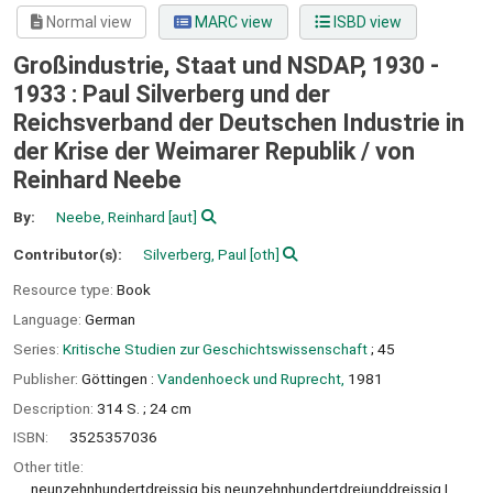
Normal view
MARC view
ISBD view
Großindustrie, Staat und NSDAP, 1930 -
1933 : Paul Silverberg und der
Reichsverband der Deutschen Industrie in
der Krise der Weimarer Republik /
von
Reinhard Neebe
By:
Neebe, Reinhard
[aut]
Contributor(s):
Silverberg, Paul
[oth]
Resource type:
Book
Language:
German
Series:
Kritische Studien zur Geschichtswissenschaft
; 45
Publisher:
Göttingen :
Vandenhoeck und Ruprecht,
1981
Description:
314 S. ; 24 cm
ISBN:
3525357036
Other title:
neunzehnhundertdreissig bis neunzehnhundertdreiunddreissig