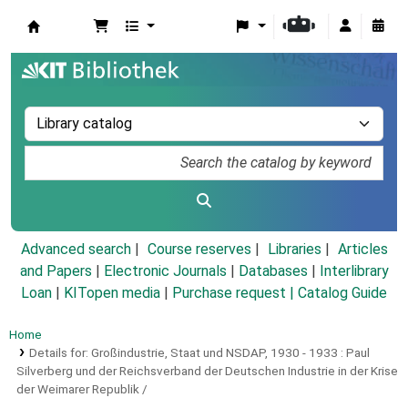
Koha online
Advanced search
Course reserves
Libraries
Articles
and Papers
|
Electronic Journals
|
Databases
|
Interlibrary
Loan
|
KITopen media
|
Purchase request |
Catalog Guide
Home
Details for:
Großindustrie, Staat und NSDAP, 1930 - 1933 :
Paul
Silverberg und der Reichsverband der Deutschen Industrie in der Krise
der Weimarer Republik /