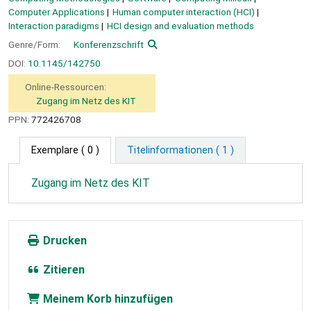
Computer Applications
Human computer interaction (HCI)
Interaction paradigms
HCI design and evaluation methods
Genre/Form:
Konferenzschrift
DOI:
10.1145/142750
Online-Ressourcen:
Zugang im Netz des KIT
PPN:
772426708
Exemplare
( 0 )
Titelinformationen ( 1 )
Zugang im Netz des KIT
Drucken
Zitieren
Meinem Korb hinzufügen