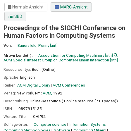
Normale Ansicht
MARC-Ansicht
ISBD
Proceedings of the SIGCHI Conference on
Human Factors in Computing Systems
Von:
Bauersfeld, Penny
[aut]
Mitwirkende(r):
Association for Computing Machinery
[oth]
ACM Special Interest Group on Computer-Human Interaction
[oth]
Ressourcentyp:
Buch (Online)
Sprache:
Englisch
Reihen:
ACM Digital Library
|
ACM Conferences
Verlag:
New York, NY :
ACM,
1992
Beschreibung:
Online-Ressource (1 online resource (713 pages))
ISBN:
0897915135
Weitere Titel:
CHI '92
Schlagwörter:
Computer science
Information Systems
Computing Methodologies
Software
Computing Milieux