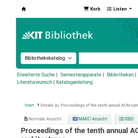
Korb
Listen
Koha
Suche im Katalog nach:
Stichwortsuche im Ka
Erweiterte Suche
Semesterapparate
Bibliotheken
Literaturwunsch
|
Kataloganleitung
Start
Details zu:
Proceedings of the tenth annual ACM symp
Normale Ansicht
MARC-Ansicht
ISBD
Proceedings of the tenth annual 