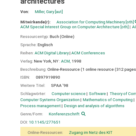
architectures
Von:
Miller, Gary
[aut]
Mitwirkende(r):
Association for Computing Machinery
[oth]
ACM Special Interest Group on Computer Architecture
[oth]
A
Ressourcentyp:
Buch (Online)
Sprache:
Englisch
Reihen:
ACM Digital Library
|
ACM Conferences
Verlag:
New York, NY :
ACM,
1998
Beschreibung:
Online-Ressource (1 online resource (312 pages
ISBN:
0897919890
Weitere Titel:
SPAA '98
Schlagwörter:
Computer science
Software
Theory of Com
Computer Systems Organization
Mathematics of Computing
Process management
Design and analysis of algorithms
Genre/Form:
Konferenzschrift
DOI:
10.1145/277651
Online-Ressourcen:
Zugang im Netz des KIT