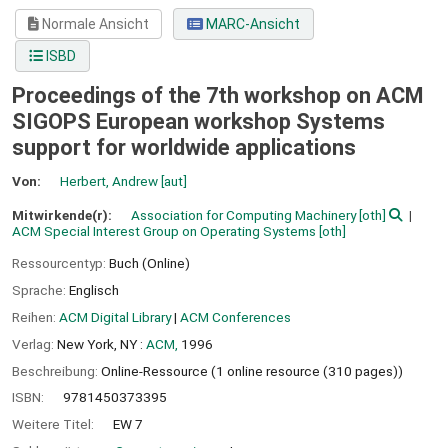
Normale Ansicht
MARC-Ansicht
ISBD
Proceedings of the 7th workshop on ACM
SIGOPS European workshop Systems
support for worldwide applications
Von:
Herbert, Andrew
[aut]
Mitwirkende(r):
Association for Computing Machinery
[oth]
ACM Special Interest Group on Operating Systems
[oth]
Ressourcentyp:
Buch (Online)
Sprache:
Englisch
Reihen:
ACM Digital Library
|
ACM Conferences
Verlag:
New York, NY :
ACM,
1996
Beschreibung:
Online-Ressource (1 online resource (310 pages))
ISBN:
9781450373395
Weitere Titel:
EW 7