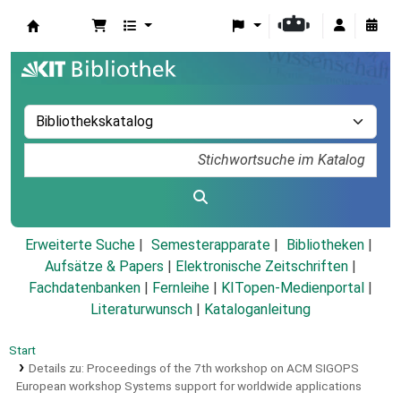
Koha
Erweiterte Suche
Semesterapparate
Bibliotheken
Aufsätze & Papers
|
Elektronische Zeitschriften
|
Fachdatenbanken
|
Fernleihe
|
KITopen-Medienportal
|
Literaturwunsch
|
Kataloganleitung
Start
Details zu:
Proceedings of the 7th workshop on ACM SIGOPS
European workshop Systems support for worldwide applications