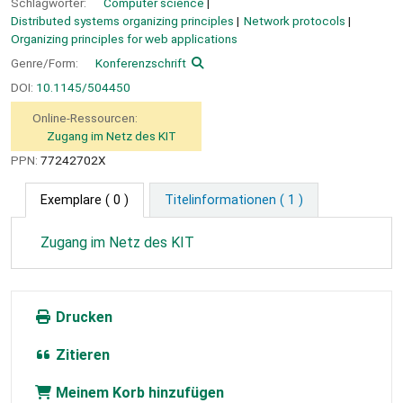
Schlagwörter:
Computer science
Distributed systems organizing principles
Network protocols
Organizing principles for web applications
Genre/Form:
Konferenzschrift
DOI:
10.1145/504450
Online-Ressourcen:
Zugang im Netz des KIT
PPN:
77242702X
Exemplare
( 0 )
Titelinformationen ( 1 )
Zugang im Netz des KIT
Drucken
Zitieren
Meinem Korb hinzufügen