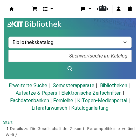
Koha
Erweiterte Suche
Semesterapparate
Bibliotheken
Aufsätze & Papers
|
Elektronische Zeitschriften
|
Fachdatenbanken
|
Fernleihe
|
KITopen-Medienportal
|
Literaturwunsch
|
Kataloganleitung
Start
Details zu:
Die Gesellschaft der Zukunft :
Reformpolitik in e. veränd.
Welt /