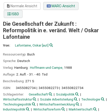
Normale Ansicht
MARC-Ansicht
ISBD
Die Gesellschaft der Zukunft :
Reformpolitik in e. veränd. Welt /
Oskar
Lafontaine
Von:
Lafontaine, Oskar
[aut]
Ressourcentyp:
Buch
Sprache:
Deutsch
Verlag:
Hamburg :
Hoffmann und Campe,
1988
Auflage:
2. Aufl. - 31. - 40. Tsd
Beschreibung:
271 S
ISBN:
3455082734
3455082273
34550822734
Schlagwörter:
Gesellschaft
Sozialpolitik
Wirtschaftsstruktur
Soziale Arbeitsteilung
Technologie
Technologiepolitik
Wirtschaftsentwicklung
Industriepolitik
Wirtschaftsreform
Marktwirtschaft