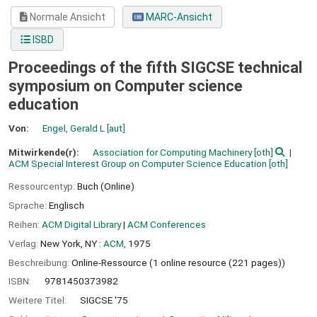
Normale Ansicht
MARC-Ansicht
ISBD
Proceedings of the fifth SIGCSE technical
symposium on Computer science
education
Von:
Engel, Gerald L
[aut]
Mitwirkende(r):
Association for Computing Machinery
[oth]
ACM Special Interest Group on Computer Science Education
[oth]
Ressourcentyp:
Buch (Online)
Sprache:
Englisch
Reihen:
ACM Digital Library
|
ACM Conferences
Verlag:
New York, NY :
ACM,
1975
Beschreibung:
Online-Ressource (1 online resource (221 pages))
ISBN:
9781450373982
Weitere Titel:
SIGCSE '75