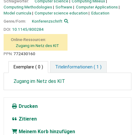
Schlagwörter:
Computer science
Computing Milieux
Computing Methodologies
Software
Computer Applications
Model curricula
Computer science education
Education
Genre/Form:
Konferenzschrift
DOI:
10.1145/800284
Online-Ressourcen:
Zugang im Netz des KIT
PPN:
772430160
Exemplare
( 0 )
Titelinformationen ( 1 )
Zugang im Netz des KIT
Drucken
Zitieren
Meinem Korb hinzufügen