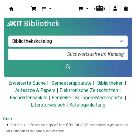
Koha
Erweiterte Suche
Semesterapparate
Bibliotheken
Aufsätze & Papers
|
Elektronische Zeitschriften
|
Fachdatenbanken
|
Fernleihe
|
KITopen-Medienportal
|
Literaturwunsch
|
Kataloganleitung
Start
Details zu:
Proceedings of the fifth SIGCSE technical symposium
on Computer science education