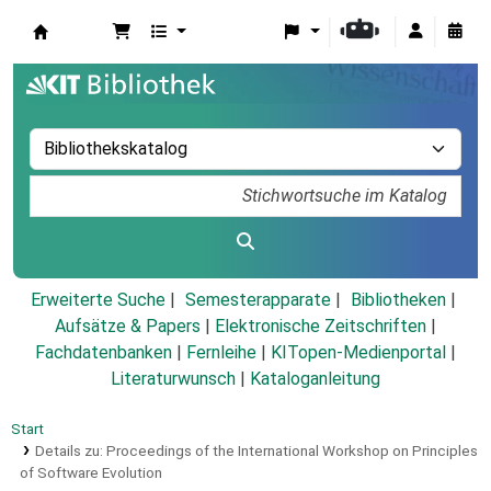
Koha
Erweiterte Suche
Semesterapparate
Bibliotheken
Aufsätze & Papers
|
Elektronische Zeitschriften
|
Fachdatenbanken
|
Fernleihe
|
KITopen-Medienportal
|
Literaturwunsch
|
Kataloganleitung
Start
Details zu:
Proceedings of the International Workshop on Principles
of Software Evolution