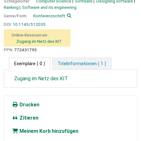
Schlagwörter:
Computer science
Software
Designing software
Ranking
Software and its engineering
Genre/Form:
Konferenzschrift
DOI:
10.1145/512035
Online-Ressourcen:
Zugang im Netz des KIT
PPN:
772431795
Exemplare
( 0 )
Titelinformationen ( 1 )
Zugang im Netz des KIT
Drucken
Zitieren
Meinem Korb hinzufügen