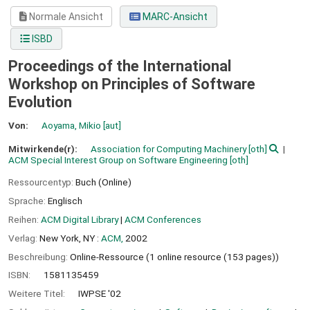
Normale Ansicht
MARC-Ansicht
ISBD
Proceedings of the International
Workshop on Principles of Software
Evolution
Von:
Aoyama, Mikio
[aut]
Mitwirkende(r):
Association for Computing Machinery
[oth]
ACM Special Interest Group on Software Engineering
[oth]
Ressourcentyp:
Buch (Online)
Sprache:
Englisch
Reihen:
ACM Digital Library
|
ACM Conferences
Verlag:
New York, NY :
ACM,
2002
Beschreibung:
Online-Ressource (1 online resource (153 pages))
ISBN:
1581135459
Weitere Titel:
IWPSE '02