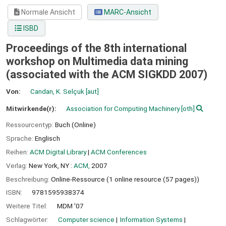
Normale Ansicht
MARC-Ansicht
ISBD
Proceedings of the 8th international
workshop on Multimedia data mining
(associated with the ACM SIGKDD 2007)
Von:
Candan, K. Selçuk
[aut]
Mitwirkende(r):
Association for Computing Machinery
[oth]
Ressourcentyp:
Buch (Online)
Sprache:
Englisch
Reihen:
ACM Digital Library
|
ACM Conferences
Verlag:
New York, NY :
ACM,
2007
Beschreibung:
Online-Ressource (1 online resource (57 pages))
ISBN:
9781595938374
Weitere Titel:
MDM '07
Schlagwörter:
Computer science
Information Systems