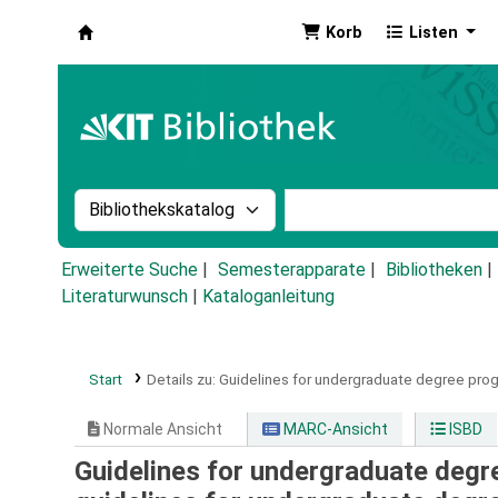
Korb
Listen
Koha
Suche im Katalog nach:
Stichwortsuche im Ka
Erweiterte Suche
Semesterapparate
Bibliotheken
Literaturwunsch
|
Kataloganleitung
Start
Details zu:
Guidelines for undergraduate degree prog
Normale Ansicht
MARC-Ansicht
ISBD
Guidelines for undergraduate deg