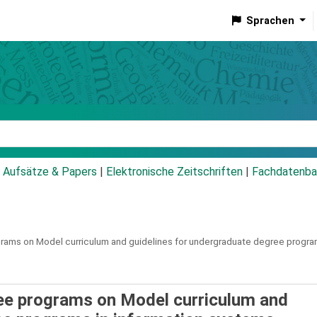
Sprachen
talog
Aufsätze & Papers
|
Elektronische Zeitschriften
|
Fachdatenba
rams on Model curriculum and guidelines for undergraduate degree progra
ree programs on Model curriculum and