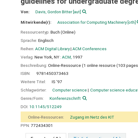
guidelines for undergraduate degr
Von:
Davis, Gordon Bitter
[aut]
Mitwirkende(r):
Association for Computing Machinery
[oth]
Ressourcentyp:
Buch (Online)
Sprache:
Englisch
Reihen:
ACM Digital Library
|
ACM Conferences
Verlag:
New York, NY :
ACM,
1997
Beschreibung:
Online-Ressource (1 online resource (103 pages
ISBN:
9781450373463
Weitere Titel:
IS '97
Schlagwörter:
Computer science
Computer science educa
Genre/Form:
Konferenzschrift
DOI:
10.1145/512249
Online-Ressourcen:
Zugang im Netz des KIT
PPN:
772434301