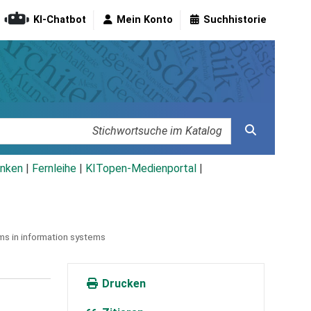
KI-Chatbot
Mein Konto
Suchhistorie
nken
|
Fernleihe
|
KITopen-Medienportal
|
ms in information systems
Drucken