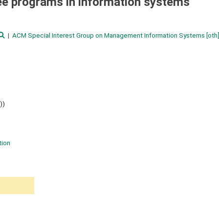
ee programs in information systems
ACM Special Interest Group on Management Information Systems
[oth
))
tion