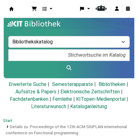
Koha
Erweiterte Suche
Semesterapparate
Bibliotheken
Aufsätze & Papers
|
Elektronische Zeitschriften
|
Fachdatenbanken
|
Fernleihe
|
KITopen-Medienportal
|
Literaturwunsch
|
Kataloganleitung
Start
Details zu:
Proceedings of the 12th ACM SIGPLAN international
conference on Functional programming