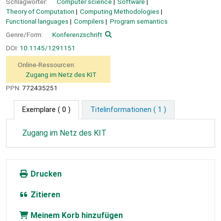
Schlagwörter:
Computer science
Software
Theory of Computation
Computing Methodologies
Functional languages
Compilers
Program semantics
Genre/Form:
Konferenzschrift
DOI:
10.1145/1291151
Online-Ressourcen:
Zugang im Netz des KIT
PPN:
772435251
Exemplare
( 0 )
Titelinformationen ( 1 )
Zugang im Netz des KIT
Drucken
Zitieren
Meinem Korb hinzufügen