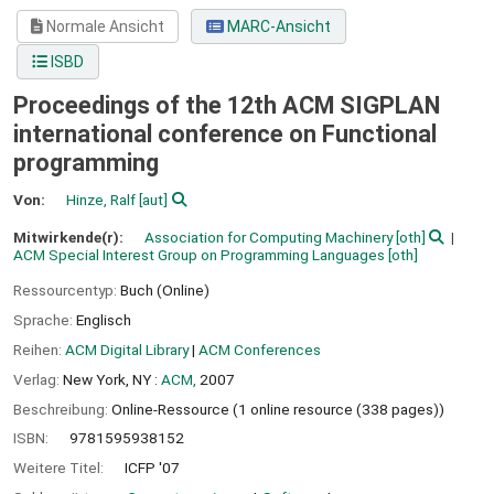
Normale Ansicht
MARC-Ansicht
ISBD
Proceedings of the 12th ACM SIGPLAN
international conference on Functional
programming
Von:
Hinze, Ralf
[aut]
Mitwirkende(r):
Association for Computing Machinery
[oth]
ACM Special Interest Group on Programming Languages
[oth]
Ressourcentyp:
Buch (Online)
Sprache:
Englisch
Reihen:
ACM Digital Library
|
ACM Conferences
Verlag:
New York, NY :
ACM,
2007
Beschreibung:
Online-Ressource (1 online resource (338 pages))
ISBN:
9781595938152
Weitere Titel:
ICFP '07