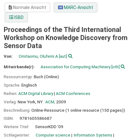
Normale Ansicht
MARC-Ansicht
ISBD
Proceedings of the Third International
Workshop on Knowledge Discovery from
Sensor Data
Von:
Omitaomu, Olufemi A
[aut]
Mitwirkende(r):
Association for Computing Machinery
[oth]
Ressourcentyp:
Buch (Online)
Sprache:
Englisch
Reihen:
ACM Digital Library
|
ACM Conferences
Verlag:
New York, NY :
ACM,
2009
Beschreibung:
Online-Ressource (1 online resource (150 pages))
ISBN:
9781605586687
Weitere Titel:
SensorKDD '09
Schlagwörter:
Computer science
Information Systems