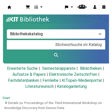
Koha
Erweiterte Suche
Semesterapparate
Bibliotheken
Aufsätze & Papers
|
Elektronische Zeitschriften
|
Fachdatenbanken
|
Fernleihe
|
KITopen-Medienportal
|
Literaturwunsch
|
Kataloganleitung
Start
Details zu:
Proceedings of the Third International Workshop on
Knowledge Discovery from Sensor Data