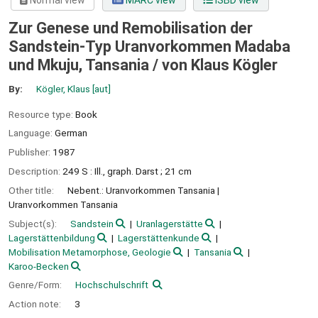
Normal view
MARC view
ISBD view
Zur Genese und Remobilisation der
Sandstein-Typ Uranvorkommen Madaba
und Mkuju, Tansania /
von Klaus Kögler
By:
Kögler, Klaus
[aut]
Resource type:
Book
Language:
German
Publisher:
1987
Description:
249 S : Ill., graph. Darst ; 21 cm
Other title:
Nebent.: Uranvorkommen Tansania
Uranvorkommen Tansania
Subject(s):
Sandstein
Uranlagerstätte
Lagerstättenbildung
Lagerstättenkunde
Mobilisation Metamorphose, Geologie
Tansania
Karoo-Becken
Genre/Form:
Hochschulschrift
Action note:
3