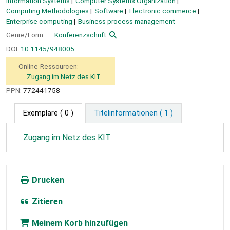
Information Systems
Computer Systems Organization
Computing Methodologies
Software
Electronic commerce
Enterprise computing
Business process management
Genre/Form:
Konferenzschrift
DOI:
10.1145/948005
Online-Ressourcen:
Zugang im Netz des KIT
PPN:
772441758
Exemplare
( 0 )
Titelinformationen ( 1 )
Zugang im Netz des KIT
Drucken
Zitieren
Meinem Korb hinzufügen