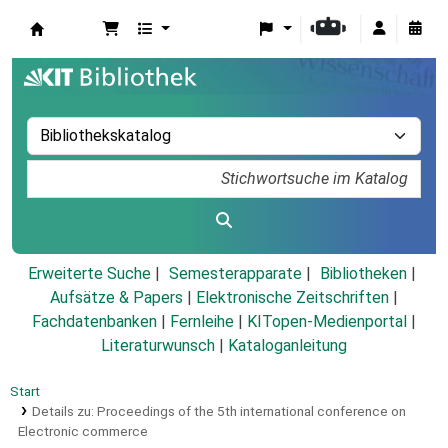
Koha
Erweiterte Suche
Semesterapparate
Bibliotheken
Aufsätze & Papers
|
Elektronische Zeitschriften
|
Fachdatenbanken
|
Fernleihe
|
KITopen-Medienportal
|
Literaturwunsch
|
Kataloganleitung
Start
Details zu:
Proceedings of the 5th international conference on
Electronic commerce