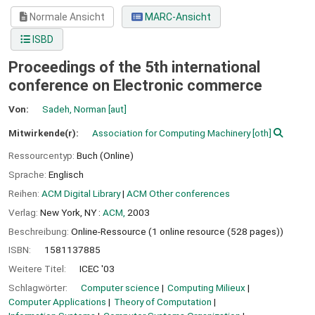
Normale Ansicht
MARC-Ansicht
ISBD
Proceedings of the 5th international
conference on Electronic commerce
Von:
Sadeh, Norman
[aut]
Mitwirkende(r):
Association for Computing Machinery
[oth]
Ressourcentyp:
Buch (Online)
Sprache:
Englisch
Reihen:
ACM Digital Library
|
ACM Other conferences
Verlag:
New York, NY :
ACM,
2003
Beschreibung:
Online-Ressource (1 online resource (528 pages))
ISBN:
1581137885
Weitere Titel:
ICEC '03
Schlagwörter:
Computer science
Computing Milieux
Computer Applications
Theory of Computation