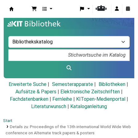
Koha
Erweiterte Suche
Semesterapparate
Bibliotheken
Aufsätze & Papers
|
Elektronische Zeitschriften
|
Fachdatenbanken
|
Fernleihe
|
KITopen-Medienportal
|
Literaturwunsch
|
Kataloganleitung
Start
Details zu:
Proceedings of the 13th international World Wide Web
conference on Alternate track papers & posters