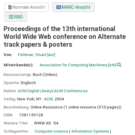
Normale Ansicht
MARC-Ansicht
ISBD
Proceedings of the 13th international
World Wide Web conference on Alternate
track papers & posters
Von:
Feldman, Stuart
[aut]
Mitwirkende(r):
Association for Computing Machinery
[oth]
Ressourcentyp:
Buch (Online)
Sprache:
Englisch
Reihen:
ACM Digital Library
|
ACM Conferences
Verlag:
New York, NY :
ACM,
2004
Beschreibung:
Online-Ressource (1 online resource (510 pages))
ISBN:
1581139128
Weitere Titel:
WWW Alt. '04
Schlagwörter:
Computer science
Information Systems