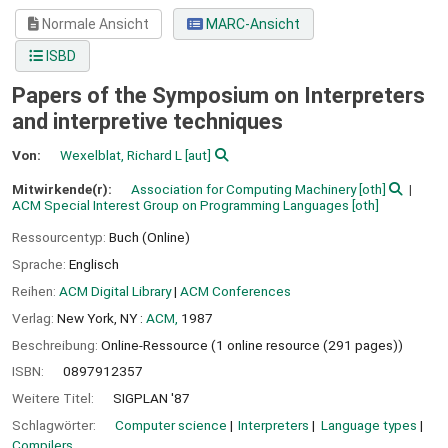
Normale Ansicht
MARC-Ansicht
ISBD
Papers of the Symposium on Interpreters
and interpretive techniques
Von:
Wexelblat, Richard L
[aut]
Mitwirkende(r):
Association for Computing Machinery
[oth]
ACM Special Interest Group on Programming Languages
[oth]
Ressourcentyp:
Buch (Online)
Sprache:
Englisch
Reihen:
ACM Digital Library
|
ACM Conferences
Verlag:
New York, NY :
ACM,
1987
Beschreibung:
Online-Ressource (1 online resource (291 pages))
ISBN:
0897912357
Weitere Titel:
SIGPLAN '87
Schlagwörter:
Computer science
Interpreters
Language types
Compilers