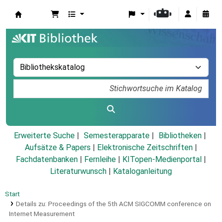
Koha
Erweiterte Suche
Semesterapparate
Bibliotheken
Aufsätze & Papers
|
Elektronische Zeitschriften
|
Fachdatenbanken
|
Fernleihe
|
KITopen-Medienportal
|
Literaturwunsch
|
Kataloganleitung
Start
Details zu:
Proceedings of the 5th ACM SIGCOMM conference on
Internet Measurement