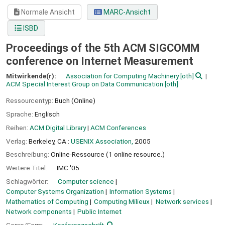
Normale Ansicht
MARC-Ansicht
ISBD
Proceedings of the 5th ACM SIGCOMM
conference on Internet Measurement
Mitwirkende(r):
Association for Computing Machinery
[oth]
ACM Special Interest Group on Data Communication
[oth]
Ressourcentyp:
Buch (Online)
Sprache:
Englisch
Reihen:
ACM Digital Library
|
ACM Conferences
Verlag:
Berkeley, CA :
USENIX Association,
2005
Beschreibung:
Online-Ressource (1 online resource.)
Weitere Titel:
IMC '05
Schlagwörter:
Computer science
Computer Systems Organization
Information Systems
Mathematics of Computing
Computing Milieux
Network services
Network components
Public Internet
Genre/Form:
Konferenzschrift