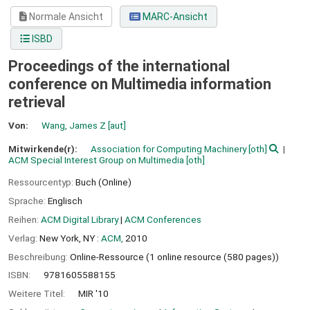
Normale Ansicht
MARC-Ansicht
ISBD
Proceedings of the international
conference on Multimedia information
retrieval
Von:
Wang, James Z
[aut]
Mitwirkende(r):
Association for Computing Machinery
[oth]
ACM Special Interest Group on Multimedia
[oth]
Ressourcentyp:
Buch (Online)
Sprache:
Englisch
Reihen:
ACM Digital Library
|
ACM Conferences
Verlag:
New York, NY :
ACM,
2010
Beschreibung:
Online-Ressource (1 online resource (580 pages))
ISBN:
9781605588155
Weitere Titel:
MIR '10