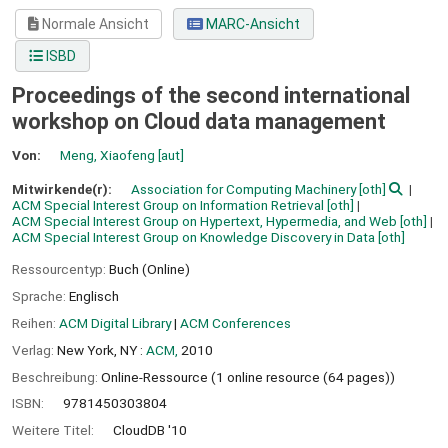
Normale Ansicht
MARC-Ansicht
ISBD
Proceedings of the second international
workshop on Cloud data management
Von:
Meng, Xiaofeng
[aut]
Mitwirkende(r):
Association for Computing Machinery
[oth]
ACM Special Interest Group on Information Retrieval
[oth]
ACM Special Interest Group on Hypertext, Hypermedia, and Web
[oth]
ACM Special Interest Group on Knowledge Discovery in Data
[oth]
Ressourcentyp:
Buch (Online)
Sprache:
Englisch
Reihen:
ACM Digital Library
|
ACM Conferences
Verlag:
New York, NY :
ACM,
2010
Beschreibung:
Online-Ressource (1 online resource (64 pages))
ISBN:
9781450303804
Weitere Titel:
CloudDB '10