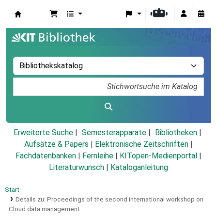
Koha
Erweiterte Suche
Semesterapparate
Bibliotheken
Aufsätze & Papers
|
Elektronische Zeitschriften
|
Fachdatenbanken
|
Fernleihe
|
KITopen-Medienportal
|
Literaturwunsch
|
Kataloganleitung
Start
Details zu:
Proceedings of the second international workshop on
Cloud data management