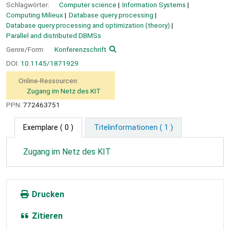
Schlagwörter:
Computer science
Information Systems
Computing Milieux
Database query processing
Database query processing and optimization (theory)
Parallel and distributed DBMSs
Genre/Form:
Konferenzschrift
DOI:
10.1145/1871929
Online-Ressourcen:
Zugang im Netz des KIT
PPN:
772463751
Exemplare
( 0 )
Titelinformationen ( 1 )
Zugang im Netz des KIT
Drucken
Zitieren