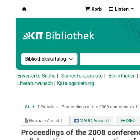
Korb
Listen
Koha
Suche im Katalog nach:
Stichwortsuche im Ka
Erweiterte Suche
Semesterapparate
Bibliotheken
Literaturwunsch
|
Kataloganleitung
Start
Details zu:
Proceedings of the 2008 conference of th
Normale Ansicht
MARC-Ansicht
ISBD
Proceedings of the 2008 conferenc