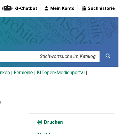
KI-Chatbot
Mein Konto
Suchhistorie
nken
|
Fernleihe
|
KITopen-Medienportal
|
s
Drucken