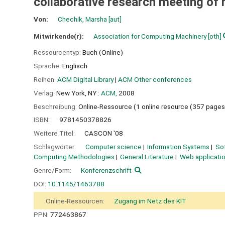
collaborative research meeting of
Von:
Chechik, Marsha
[aut]
Mitwirkende(r):
Association for Computing Machinery
[oth]
Ressourcentyp:
Buch (Online)
Sprache:
Englisch
Reihen:
ACM Digital Library
|
ACM Other conferences
Verlag:
New York, NY :
ACM,
2008
Beschreibung:
Online-Ressource (1 online resource (357 pages
ISBN:
9781450378826
Weitere Titel:
CASCON '08
Schlagwörter:
Computer science
Information Systems
So
Computing Methodologies
General Literature
Web applicati
Genre/Form:
Konferenzschrift
DOI:
10.1145/1463788
Online-Ressourcen:
Zugang im Netz des KIT
PPN:
772463867