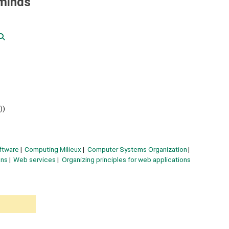
 minds
))
ftware
Computing Milieux
Computer Systems Organization
ons
Web services
Organizing principles for web applications