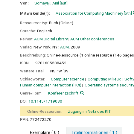
Von:
Somayaji, Anil
[aut]
Mitwirkende(r):
Association for Computing Machinery
[oth]
Ressourcentyp:
Buch (Online)
Sprache:
Englisch
Reihen:
ACM Digital Library
|
ACM Other conferences
Verlag:
New York, NY :
ACM,
2009
Beschreibung:
Online-Ressource (1 online resource (146 pages
ISBN:
9781605588452
Weitere Titel:
NSPW '09
Schlagwörter:
Computer science
Computing Milieux
Soft
Human computer interaction (HCI)
Operating systems securit
Genre/Form:
Konferenzschrift
DOI:
10.1145/1719030
Online-Ressourcen:
Zugang im Netz des KIT
PPN:
772472270
Exemplare
( 0 )
Titelinformationen ( 1 )