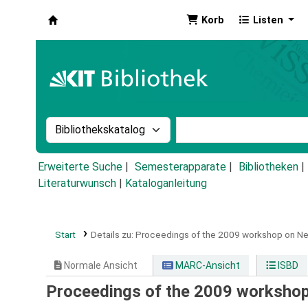
Korb
Listen
Koha
Suche im Katalog nach:
Stichwortsuche im Ka
Erweiterte Suche
Semesterapparate
Bibliotheken
Literaturwunsch
|
Kataloganleitung
Start
Details zu:
Proceedings of the 2009 workshop on Ne
Normale Ansicht
MARC-Ansicht
ISBD
Proceedings of the 2009 worksho