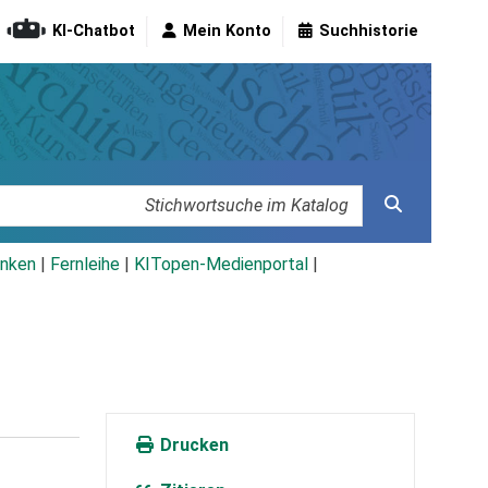
KI-Chatbot
Mein Konto
Suchhistorie
nken
|
Fernleihe
|
KITopen-Medienportal
|
Drucken