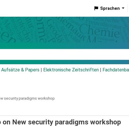
Sprachen
talog
Aufsätze & Papers
|
Elektronische Zeitschriften
|
Fachdatenba
w security paradigms workshop
p on New security paradigms workshop