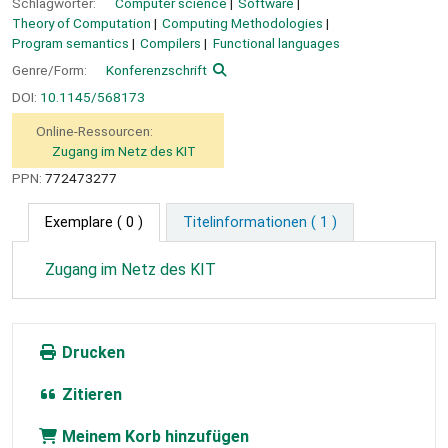
Schlagwörter:
Computer science
Software
Theory of Computation
Computing Methodologies
Program semantics
Compilers
Functional languages
Genre/Form:
Konferenzschrift
DOI:
10.1145/568173
Online-Ressourcen:
Zugang im Netz des KIT
PPN:
772473277
Exemplare
( 0 )
Titelinformationen ( 1 )
Zugang im Netz des KIT
Drucken
Zitieren
Meinem Korb hinzufügen