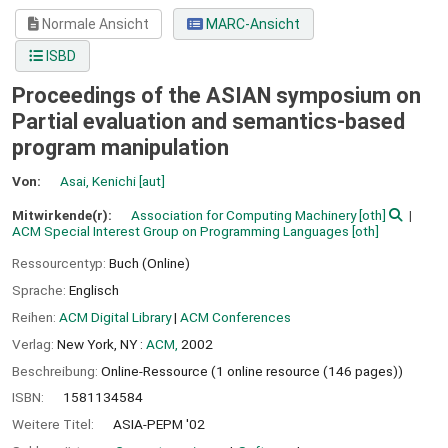
Normale Ansicht
MARC-Ansicht
ISBD
Proceedings of the ASIAN symposium on
Partial evaluation and semantics-based
program manipulation
Von:
Asai, Kenichi
[aut]
Mitwirkende(r):
Association for Computing Machinery
[oth]
ACM Special Interest Group on Programming Languages
[oth]
Ressourcentyp:
Buch (Online)
Sprache:
Englisch
Reihen:
ACM Digital Library
|
ACM Conferences
Verlag:
New York, NY :
ACM,
2002
Beschreibung:
Online-Ressource (1 online resource (146 pages))
ISBN:
1581134584
Weitere Titel:
ASIA-PEPM '02