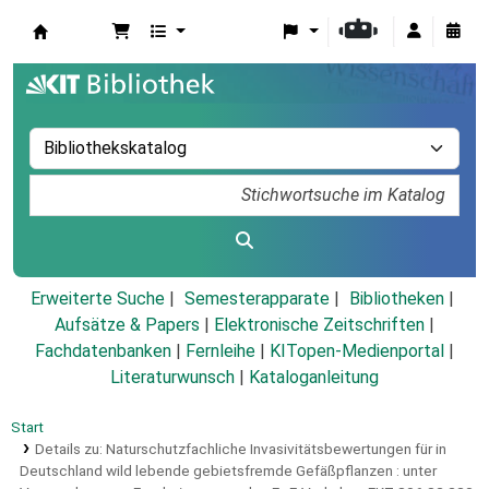
Koha
Erweiterte Suche
Semesterapparate
Bibliotheken
Aufsätze & Papers
|
Elektronische Zeitschriften
|
Fachdatenbanken
|
Fernleihe
|
KITopen-Medienportal
|
Literaturwunsch
|
Kataloganleitung
Start
Details zu:
Naturschutzfachliche Invasivitätsbewertungen für in
Deutschland wild lebende gebietsfremde Gefäßpflanzen :
unter