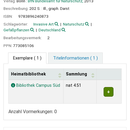
Verlag:
Bonn :
BfN Bundesamt für Naturschutz,
2013
Beschreibung:
202 S. : Ill., graph. Darst
ISBN:
9783896240873
Schlagwörter:
Invasive Art
Naturschutz
Gefäßpflanzen
Deutschland
Bearbeitungsvermerk:
2
PPN:
773085106
Exemplare
( 1 )
Titelinformationen ( 1 )
Heimatbibliothek
Sammlung
Exemplare
Bibliothek Campus Süd
nat 4.51
Anzahl Vormerkungen: 0