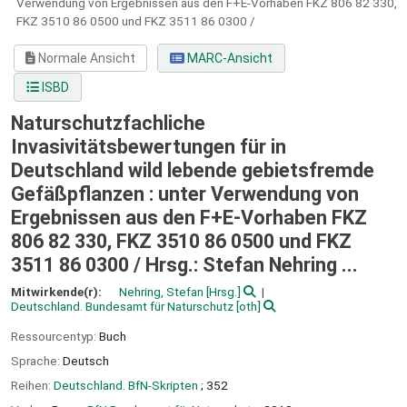
Verwendung von Ergebnissen aus den F+E-Vorhaben FKZ 806 82 330,
FKZ 3510 86 0500 und FKZ 3511 86 0300 /
Normale Ansicht
MARC-Ansicht
ISBD
Naturschutzfachliche
Invasivitätsbewertungen für in
Deutschland wild lebende gebietsfremde
Gefäßpflanzen : unter Verwendung von
Ergebnissen aus den F+E-Vorhaben FKZ
806 82 330, FKZ 3510 86 0500 und FKZ
3511 86 0300 /
Hrsg.: Stefan Nehring ...
Mitwirkende(r):
Nehring, Stefan
[Hrsg.]
Deutschland. Bundesamt für Naturschutz
[oth]
Ressourcentyp:
Buch
Sprache:
Deutsch
Reihen:
Deutschland. BfN-Skripten
; 352