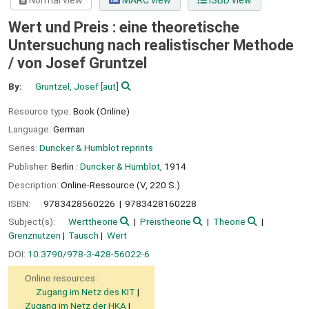
Normal view
MARC view
ISBD view
Wert und Preis : eine theoretische
Untersuchung nach realistischer Methode
/
von Josef Gruntzel
By:
Gruntzel, Josef
[aut]
Resource type:
Book (Online)
Language:
German
Series:
Duncker & Humblot reprints
Publisher:
Berlin :
Duncker & Humblot,
1914
Description:
Online-Ressource (V, 220 S.)
ISBN:
9783428560226
9783428160228
Subject(s):
Werttheorie
Preistheorie
Theorie
Grenznutzen
Tausch
Wert
DOI:
10.3790/978-3-428-56022-6
Online resources:
Zugang im Netz des KIT
Zugang im Netz der HKA