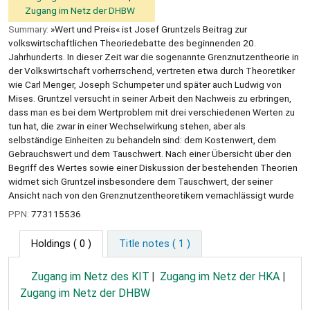
Zugang im Netz der DHBW
Summary:
»Wert und Preis« ist Josef Gruntzels Beitrag zur
volkswirtschaftlichen Theoriedebatte des beginnenden 20.
Jahrhunderts. In dieser Zeit war die sogenannte Grenznutzentheorie in
der Volkswirtschaft vorherrschend, vertreten etwa durch Theoretiker
wie Carl Menger, Joseph Schumpeter und später auch Ludwig von
Mises. Gruntzel versucht in seiner Arbeit den Nachweis zu erbringen,
dass man es bei dem Wertproblem mit drei verschiedenen Werten zu
tun hat, die zwar in einer Wechselwirkung stehen, aber als
selbständige Einheiten zu behandeln sind: dem Kostenwert, dem
Gebrauchswert und dem Tauschwert. Nach einer Übersicht über den
Begriff des Wertes sowie einer Diskussion der bestehenden Theorien
widmet sich Gruntzel insbesondere dem Tauschwert, der seiner
Ansicht nach von den Grenznutzentheoretikern vernachlässigt wurde
PPN:
773115536
Holdings
( 0 )
Title notes ( 1 )
Zugang im Netz des KIT
Zugang im Netz der HKA
Zugang im Netz der DHBW