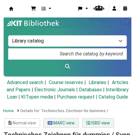
Koha online
Advanced search
Course reserves
Libraries
Articles
and Papers
|
Electronic Journals
|
Databases
|
Interlibrary
Loan
|
KITopen media
|
Purchase request |
Catalog Guide
Home
Details for:
Technisches Zeichnen für dummies /
Normal view
MARC view
ISBD view
Technisches Zeichnen für dummies /
Sven