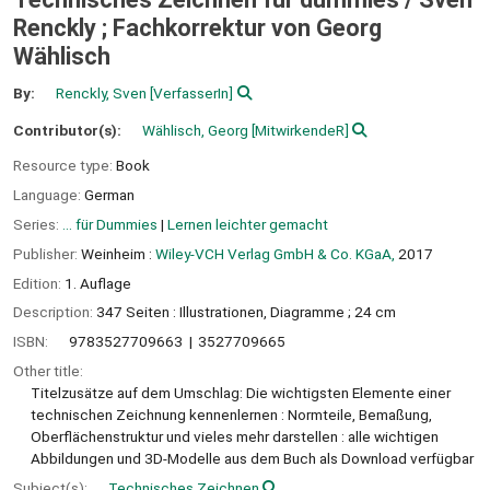
Renckly ; Fachkorrektur von Georg
Wählisch
By:
Renckly, Sven
[VerfasserIn]
Contributor(s):
Wählisch, Georg
[MitwirkendeR]
Resource type:
Book
Language:
German
Series:
... für Dummies
|
Lernen leichter gemacht
Publisher:
Weinheim :
Wiley-VCH Verlag GmbH & Co. KGaA,
2017
Edition:
1. Auflage
Description:
347 Seiten : Illustrationen, Diagramme ; 24 cm
ISBN:
9783527709663
3527709665
Other title:
Titelzusätze auf dem Umschlag: Die wichtigsten Elemente einer
technischen Zeichnung kennenlernen : Normteile, Bemaßung,
Oberflächenstruktur und vieles mehr darstellen : alle wichtigen
Abbildungen und 3D-Modelle aus dem Buch als Download verfügbar
Subject(s):
Technisches Zeichnen