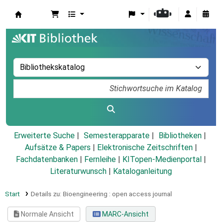
Koha
Erweiterte Suche
Semesterapparate
Bibliotheken
Aufsätze & Papers
|
Elektronische Zeitschriften
|
Fachdatenbanken
|
Fernleihe
|
KITopen-Medienportal
|
Literaturwunsch
|
Kataloganleitung
Start
Details zu:
Bioengineering :
open access journal
Normale Ansicht
MARC-Ansicht