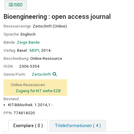
ISBD
Bioengineering : open access journal
Ressourcentyp:
Zeitschrift (Online)
Sprache:
Englisch
Bände:
Zeige Bände
Verlag:
Basel :
MDPI,
2014-
Beschreibung:
Online-Ressource
ISSN:
2306-5354
Genre/Form:
Zeitschrift
Online-Ressourcen:
Zugang für KIT siehe EZB
Bestand:
KIT-Bibliothek: 1.2014,1 -
PPN:
774814020
Exemplare
( 0 )
Titelinformationen ( 4 )