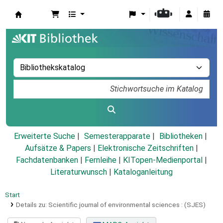
Koha
Erweiterte Suche
Semesterapparate
Bibliotheken
Aufsätze & Papers
|
Elektronische Zeitschriften
|
Fachdatenbanken
|
Fernleihe
|
KITopen-Medienportal
|
Literaturwunsch
|
Kataloganleitung
Start
Details zu:
Scientific journal of environmental sciences :
(SJES)