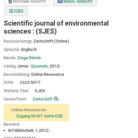
Normale Ansicht
MARC-Ansicht
ISBD
Scientific journal of environmental
sciences : (SJES)
Ressourcentyp:
Zeitschrift (Online)
Sprache:
Englisch
Bände:
Zeige Bände
Verlag:
Urmia :
Sjournals,
2012-
Beschreibung:
Online-Ressource
ISSN:
2322-5017
Weitere Titel:
SJES
Genre/Form:
Zeitschrift
Online-Ressourcen:
Zugang für KIT siehe EZB
Bestand:
KIT-Bibliothek: 1.2012 -