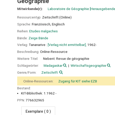
Géographie
Mitwirkende(r):
Laboratoire de Géographie
[Herausgebende
Ressourcentyp:
Zeitschrift (Online)
Sprache:
Französisch
,
Englisch
Reihen:
Etudes malgaches
Bände:
Zeige Bände
Verlag:
Tananarive :
[Verlag nicht ermittelbar],
1962-
Beschreibung:
Online-Ressource
Weitere Titel:
Nebent: Revue de géographie
Schlagwörter:
Madagaskar
Wirtschaftsgeographie
Genre/Form:
Zeitschrift
Online-Ressourcen:
Zugang für KIT siehe EZB
Bestand:
KIT-Bibliothek: 1.1962 -
PPN:
776632965
Exemplare
( 0 )