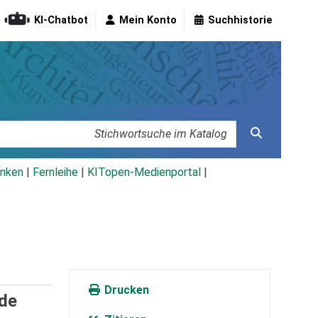
KI-Chatbot
Mein Konto
Suchhistorie
nken
|
Fernleihe
|
KITopen-Medienportal
|
Drucken
 de