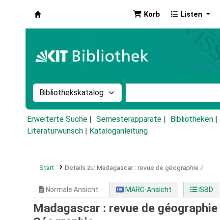
Korb
Listen
Koha
Suche im Katalog nach:
Stichwortsuche im Ka
Erweiterte Suche
Semesterapparate
Bibliotheken
Literaturwunsch
|
Kataloganleitung
Start
Details zu:
Madagascar :
revue de géographie /
Normale Ansicht
MARC-Ansicht
ISBD
Madagascar : revue de géographie